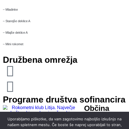
– Mladinke
– Starejše deklice A
– Mlajše deklice A
– Mini rokomet
Družbena omrežja
Programe društva sofinancira
Občina
Litija
Uporabljamo piškotke, da vam zagotovimo najboljšo izkušnjo na
našem spletnem mestu. Če boste še naprej uporabljali to stran,