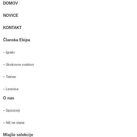
DOMOV
NOVICE
KONTAKT
Članska Ekipa
– Igralci
– Strokovno vodstvo
– Tekme
– Lestvica
O nas
– Sponzorji
– Nič ne stane
Mlajše selekcije